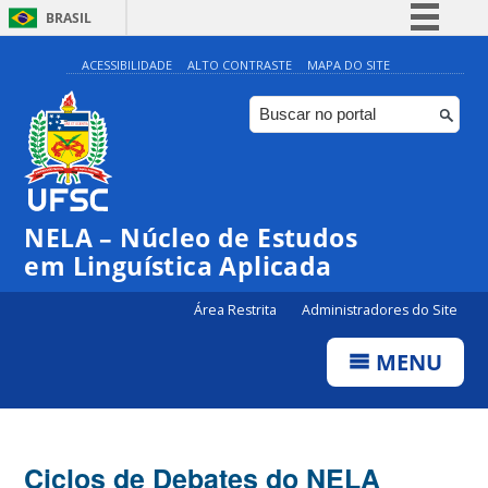
BRASIL
Simplifique!
ACESSIBILIDADE
ALTO CONTRASTE
MAPA DO SITE
Comunica BR
Participe
Acesso à informação
Legislação
NELA – Núcleo de Estudos
Canais
em Linguística Aplicada
Área Restrita
Administradores do Site
MENU
Ciclos de Debates do NELA