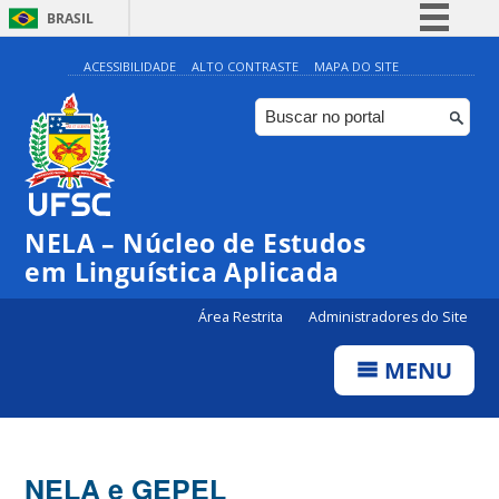
BRASIL
Simplifique!
ACESSIBILIDADE
ALTO CONTRASTE
MAPA DO SITE
Comunica BR
Participe
Acesso à informação
Legislação
NELA – Núcleo de Estudos
Canais
em Linguística Aplicada
Área Restrita
Administradores do Site
MENU
NELA e GEPEL