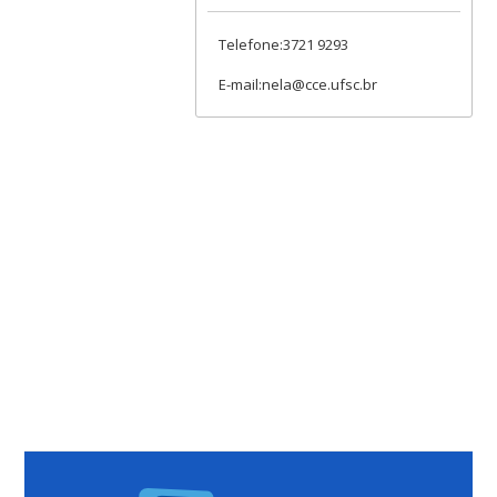
Telefone:3721 9293
E-mail:nela@cce.ufsc.br