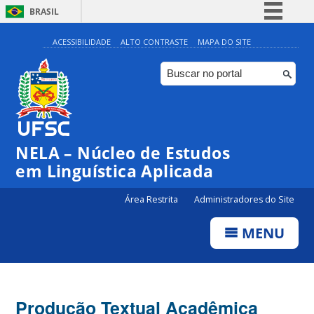
BRASIL
Simplifique!
ACESSIBILIDADE
ALTO CONTRASTE
MAPA DO SITE
Comunica BR
Participe
Acesso à informação
Legislação
NELA – Núcleo de Estudos
Canais
em Linguística Aplicada
Área Restrita
Administradores do Site
MENU
Produção Textual Acadêmica