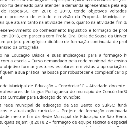
rso foi delineado para atender a demanda apresentada pela equ
 de Itapoá/SC, em 2018 e 2019, tendo objetivos voltados
diar o processo de estudo e revisão da Proposta Municipal e 
is que atuam tanto na atividade-meio, quanto na atividade-fim d
 desenvolvimento do conhecimento linguístico e formação de pro
, em 2018, em parceria com Profa. Dra. Otilia de Sousa da Unive
 um projeto pedagógico-didático de formação continuada de pro
ensino da ortografia.
ão na Educação Básica e suas implicações para a formação h
 com a escola – Curso demandado pela rede municipal de ensin
 objetivo formar gestores escolares em vistas à apropriação
fiquem a sua prática, na busca por robustecer e complexificar o 
l.
ede Municipal de Educação – Concórdia/SC – Atividade docente
rofessores de Língua Portuguesa do município de Concórdia/S
ta Curricular para Educação do município.
a rede municipal de educação de São Bento do Sul/SC: fund
icos e atualização curricular – Projeto de formação continuada
vidade meio e fim da Rede Municipal de Educação de São Bento
 quais sejam: (i) 2018.2 – formação de equipe técnica e especialis