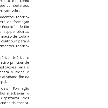
projeto tem como
o que compete aos
 curricular.
amentos teórico-
ojeto de formação
de Educação de Rio
e equipe técnica,
formação de toda a
contribuir para a
amentos teórico-
ófica, teórica e
etivo principal de
implicações para o
posta Municipal e
a atividade-fim da
pal.
iciais – Formação
tas a subsidiar o
 Capinzal/SC. Nos
iação da escrita.