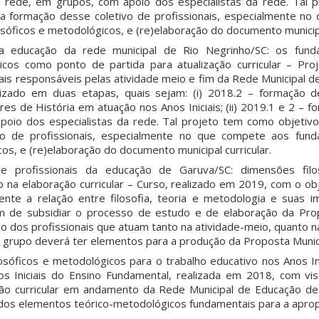
 rede, em grupos, com apoio dos especialistas da rede. Tal 
a a formação desse coletivo de profissionais, especialmente n
sóficos e metodológicos, e (re)elaboração do documento municipal
a educação da rede municipal de Rio Negrinho/SC: os fund
gicos como ponto de partida para atualização curricular – Pr
ais responsáveis pelas atividade meio e fim da Rede Municipal 
lizado em duas etapas, quais sejam: (i) 2018.2 – formação d
res de História em atuação nos Anos Iniciais; (ii) 2019.1 e 2 – 
oio dos especialistas da rede. Tal projeto tem como objetivo 
vo de profissionais, especialmente no que compete aos fund
cos, e (re)elaboração do documento municipal curricular.
e profissionais da educação de Garuva/SC: dimensões filos
na elaboração curricular – Curso, realizado em 2019, com o obj
rmente a relação entre filosofia, teoria e metodologia e suas 
fim de subsidiar o processo de estudo e de elaboração da Pro
ão dos profissionais que atuam tanto na atividade-meio, quanto n
 o grupo deverá ter elementos para a produção da Proposta Munici
osóficos e metodológicos para o trabalho educativo nos Anos In
s Iniciais do Ensino Fundamental, realizada em 2018, com vis
ão curricular em andamento da Rede Municipal de Educação de
idos elementos teórico-metodológicos fundamentais para a apropr