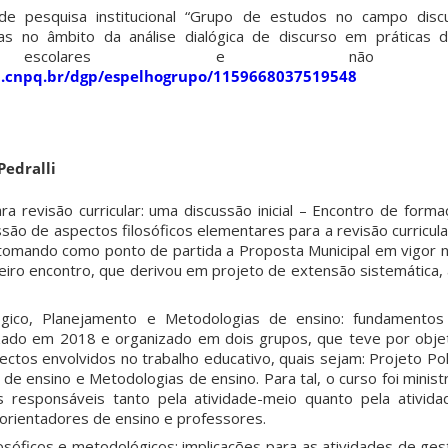
de pesquisa institucional “Grupo de estudos no campo discu
as no âmbito da análise dialógica de discurso em práticas 
s escolares e não esco
p.cnpq.br/dgp/espelhogrupo/1159668037519548
Pedralli
ra revisão curricular: uma discussão inicial – Encontro de form
são de aspectos filosóficos elementares para a revisão curricul
 tomando como ponto de partida a Proposta Municipal em vigor n
meiro encontro, que derivou em projeto de extensão sistemática,
gógico, Planejamento e Metodologias de ensino: fundamentos
izado em 2018 e organizado em dois grupos, que teve por obje
spectos envolvidos no trabalho educativo, quais sejam: Projeto Po
e ensino e Metodologias de ensino. Para tal, o curso foi minis
s responsáveis tanto pela atividade-meio quanto pela ativida
 orientadores de ensino e professores.
osóficos e metodológicos: implicações para as atividades de ges