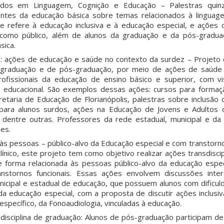
dos em Linguagem, Cognição e Educação – Palestras quinz
ntes da educação básica sobre temas relacionados à linguag
e refere à educação inclusiva e à educação especial, e ações 
m como público, além de alunos da graduação e da pós-graduaç
sica.
de: ações de educação e saúde no contexto da surdez – Projeto
 graduação e de pós-graduação, por meio de ações de saúde
ofissionais da educação de ensino básico e superior, com v
ão educacional. São exemplos dessas ações: cursos para formaç
retaria de Educação de Florianópolis, palestras sobre inclusão 
 para alunos surdos, ações na Educação de Jovens e Adultos 
, dentre outras. Professores da rede estadual, municipal e da
es.
 às pessoas – público-alvo da Educação especial e com transtorn
línico, este projeto tem como objetivo realizar ações transdisci
 forma relacionada às pessoas público-alvo da educação espe
nstornos funcionais. Essas ações envolvem discussões interd
icipal e estadual de educação, que possuem alunos com dificul
a educação especial, com a proposta de discutir ações inclusiv
 específico, da Fonoaudiologia, vinculadas à educação.
disciplina de graduação: Alunos de pós-graduação participam de