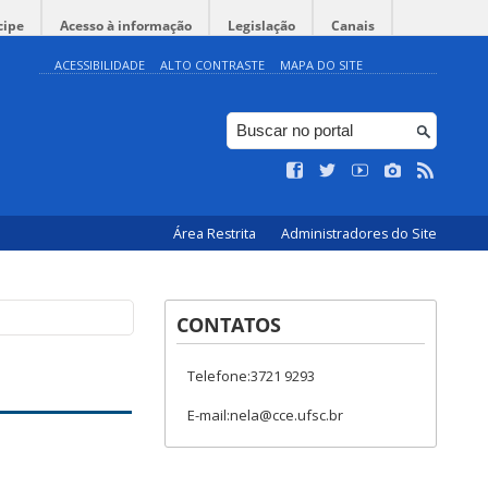
cipe
Acesso à informação
Legislação
Canais
ACESSIBILIDADE
ALTO CONTRASTE
MAPA DO SITE
Área Restrita
Administradores do Site
CONTATOS
Telefone:3721 9293
E-mail:nela@cce.ufsc.br