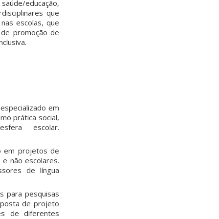
saúde/educação,
disciplinares que
 nas escolas, que
s de promoção de
clusiva.
 especializado em
o prática social,
fera escolar.
o em projetos de
 e não escolares.
ssores de língua
ões para pesquisas
oposta de projeto
res de diferentes