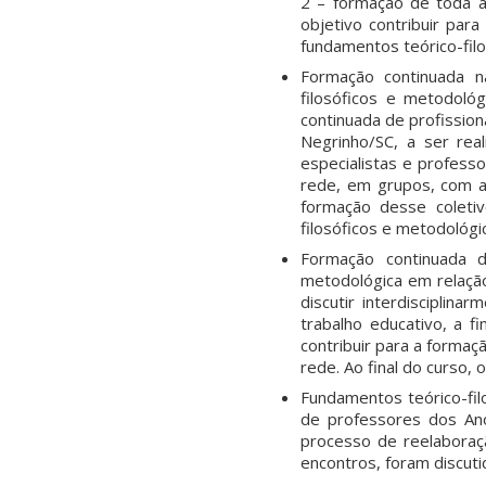
2 – formação de toda a
objetivo contribuir par
fundamentos teórico-filo
Formação continuada n
filosóficos e metodoló
continuada de profission
Negrinho/SC, a ser rea
especialistas e professo
rede, em grupos, com ap
formação desse coleti
filosóficos e metodológi
Formação continuada d
metodológica em relação 
discutir interdisciplina
trabalho educativo, a 
contribuir para a formaç
rede. Ao final do curso,
Fundamentos teórico-fil
de professores dos Ano
processo de reelaboraç
encontros, foram discut