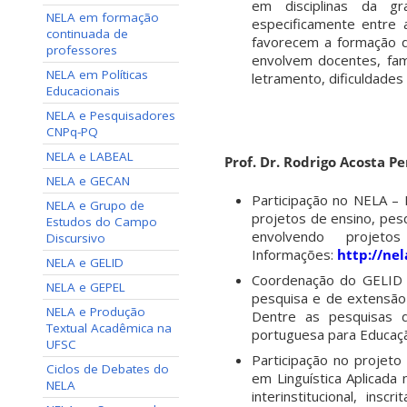
em disciplinas da gr
NELA em formação
especificamente entre a
continuada de
favorecem a formação de
professores
envolvem docentes, fam
NELA em Políticas
letramento, dificuldades
Educacionais
NELA e Pesquisadores
CNPq-PQ
NELA e LABEAL
Prof. Dr. Rodrigo Acosta Pe
NELA e GECAN
Participação no NELA – 
NELA e Grupo de
projetos de ensino, pes
Estudos do Campo
envolvendo projet
Discursivo
Informações:
http://nel
NELA e GELID
Coordenação do GELID 
NELA e GEPEL
pesquisa e de extensão
NELA e Produção
Dentre as pesquisas d
Textual Acadêmica na
portuguesa para Educaçã
UFSC
Participação no projeto 
Ciclos de Debates do
em Linguística Aplicada
NELA
interinstitucional, ins