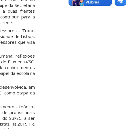
ipe da Secretaria
 a duas frentes
contribuir para a
a rede.
fessores – Trata-
rsidade de Lisboa,
fessores que visa
umana: reflexões
o de Blumenau/SC,
 de conhecimentos
papel da escola na
 desenvolvida, em
C, como etapa da
amentos teórico-
 de profissionais
 do Sul/SC, a ser
tas; (ii) 2019.1 e