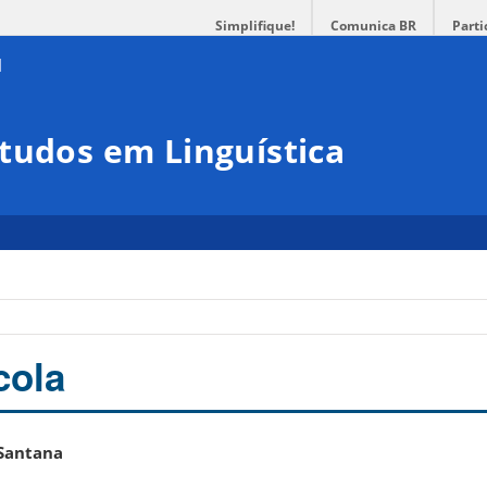
Simplifique!
Comunica BR
Parti
tudos em Linguística
cola
 Santana