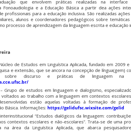
aduação que envolvem práticas realizadas na interface 
 Fonoaudiologia e a Educação Básica a partir dea ações inter
 profissionais para a educação inclusiva. São realizadas ações
iliares, alunos e coordenadores pedagógicos sobre temática
 no processo de aprendizagem da linguagem escrita e educação in
reira
Núcleo de Estudos em Linguística Aplicada, fundado em 2009 e
quisa e extensão, que se ancora na concepção de língua(gem) com
os sobre discurso e práticas de linguagem na es
a.cce.ufsc.br/
– Grupo de estudos em linguagem e dialogismo, especializad
 voltados ao trabalho com a linguagem em contextos escolares
esenvolvidas estão aquelas voltadas à formação de profe
o Básica. Informações:
https://gelidufsc.wixsite.com/gelid
interinstitucional “Estudos dialógicos da linguagem: contribuiç
 nos contextos escolares e não-escolares”. Trata-se de uma pr
crita na área da Linguística Aplicada, que abarca pesquisado