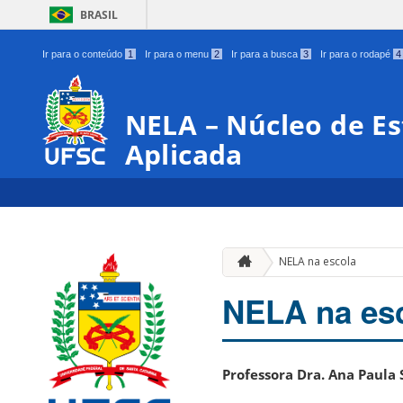
BRASIL
Ir para o conteúdo
1
Ir para o menu
2
Ir para a busca
3
Ir para o rodapé
4
NELA – Núcleo de Es
Aplicada
NELA na escola
NELA na es
Professora Dra. Ana Paula