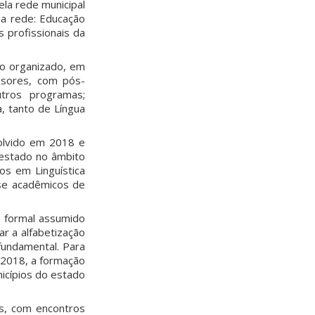
la rede municipal
sa rede: Educação
s profissionais da
to organizado, em
essores, com pós-
tros programas;
, tanto de Língua
olvido em 2018 e
gestado no âmbito
os em Linguística
se acadêmicos de
o formal assumido
ar a alfabetização
 fundamental. Para
 2018, a formação
icípios do estado
os, com encontros