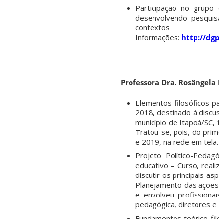
Participação no grupo 
desenvolvendo pesquis
contexto
Informações:
http://dg
Professora Dra. Rosângela 
Elementos filosóficos pa
2018, destinado à discus
município de Itapoá/SC,
Tratou-se, pois, do pri
e 2019, na rede em tela.
Projeto Político-Peda
educativo – Curso, real
discutir os principais a
Planejamento das ações d
e envolveu profissionai
pedagógica, diretores e
Fundamentos teórico-fil