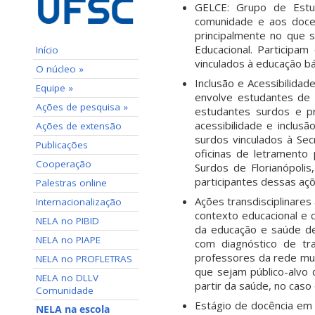
GELCE: Grupo de Estu
comunidade e aos doce
principalmente no que s
Educacional. Participa
Início
vinculados à educação bá
O núcleo »
Inclusão e Acessibilida
Equipe »
envolve estudantes de
Ações de pesquisa »
estudantes surdos e pr
acessibilidade e inclus
Ações de extensão
surdos vinculados à Sec
Publicações
oficinas de letramento
Cooperação
Surdos de Florianópolis
participantes dessas açõ
Palestras online
Ações transdisciplinares
Internacionalização
contexto educacional e c
NELA no PIBID
da educação e saúde de
NELA no PIAPE
com diagnóstico de tra
professores da rede mun
NELA no PROFLETRAS
que sejam público-alvo d
NELA no DLLV
partir da saúde, no caso
Comunidade
Estágio de docência em 
NELA na escola