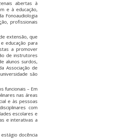
enais abertas à
em e à educação,
da Fonoaudiologia
ão, profissionais
 de extensão, que
 e educação para
istas a promover
ão de instrutores
de alunos surdos,
da Associação de
 universidade são
os funcionais – Em
plinares nas áreas
cial e às pessoas
isciplinares com
dades escolares e
as e interativas a
 estágio docência