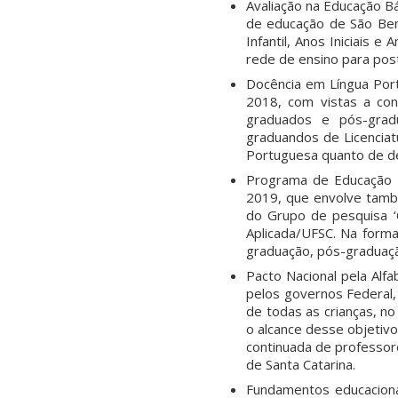
Avaliação na Educação B
de educação de São Ben
Infantil, Anos Iniciais e
rede de ensino para post
Docência em Língua Port
2018, com vistas a con
graduados e pós-grad
graduandos de Licenciat
Portuguesa quanto de de
Programa de Educação L
2019, que envolve també
do Grupo de pesquisa ‘C
Aplicada/UFSC. Na form
graduação, pós-graduaçã
Pacto Nacional pela Al
pelos governos Federal, 
de todas as crianças, no
o alcance desse objetiv
continuada de professor
de Santa Catarina.
Fundamentos educaciona