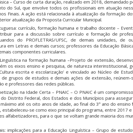
ásica – Curso de curta duração, realizado em 2018, demandado pe
to do Sul, que envolve todos os profissionais em atuação nes
 Anos Finais. A ação está relacionada à atualização da formação do
erior atualização da Proposta Curricular Municipal.
uguesa: currículo, formação humana e trabalho docente – Even
tribuir para a discussão sobre currículo e formação de prof
uandos do PROFLETRAS/UFSC, de demais unidades, de ou
ura em Letras e demais cursos; professores da Educação Básica
mais componentes curriculares.
inguística na formação humana –Projeto de extensão, desenv
m os eixos ensino e pesquisa, de natureza interinstitucional, 
ultura escrita e escolarização’ e vinculado ao Núcleo de Estud
a de grupos de estudos e demais ações de extensão, reúnem-
o e professores das redes públicas.
fabetização na Idade Certa – PNAIC – O PNAIC é um compromiss
do Distrito Federal, dos Estados e dos Municípios para assegur
 máximo até os oito anos de idade, ao final do 3º ano do ensino
o, estabeleceu-se como eixo principal do programa, entre 2017 e
es alfabetizadores, para o que se voltam grande maioria dos mun
is: implicações para a Educação Linguística – Grupo de estud