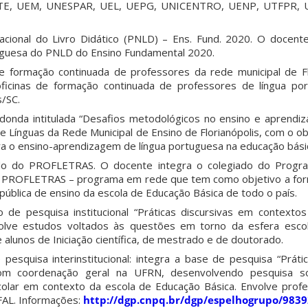
STE, UEM, UNESPAR, UEL, UEPG, UNICENTRO, UENP, UTFPR, U
acional do Livro Didático (PNLD) – Ens. Fund. 2020. O docent
tuguesa do PNLD do Ensino Fundamental 2020.
de formação continuada de professores da rede municipal de Fl
oficinas de formação continuada de professores de língua po
s/SC.
donda intitulada “Desafios metodológicos no ensino e aprendiz
 Línguas da Rede Municipal de Ensino de Florianópolis, com o o
ra o ensino-aprendizagem de língua portuguesa na educação bási
iado do PROFLETRAS. O docente integra o colegiado do Prog
 – PROFLETRAS – programa em rede que tem como objetivo a fo
ública de ensino da escola de Educação Básica de todo o país.
 de pesquisa institucional “Práticas discursivas em contexto
olve estudos voltados às questões em torno da esfera escol
 alunos de Iniciação científica, de mestrado e de doutorado.
pesquisa interinstitucional: integra a base de pesquisa “Práti
om coordenação geral na UFRN, desenvolvendo pesquisa so
colar em contexto da escola de Educação Básica. Envolve pro
AL. Informações:
http://dgp.cnpq.br/dgp/espelhogrupo/983