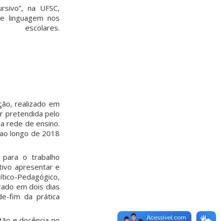
rsivo”, na UFSC,
de linguagem nos
lares.
ação, realizado em
ar pretendida pelo
a rede de ensino.
 ao longo de 2018
 para o trabalho
tivo apresentar e
lítico-Pedagógico,
trado em dois dias
de-fim da prática
tão e docência no