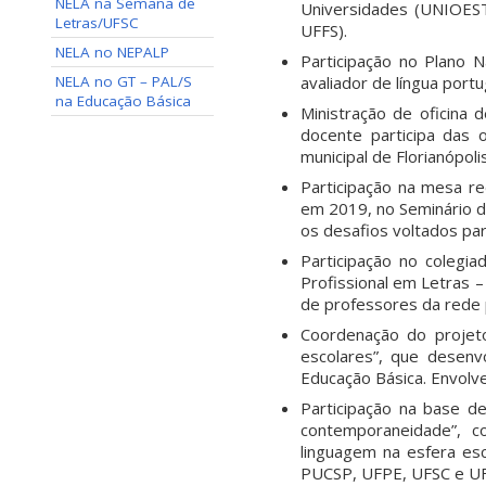
NELA na Semana de
Universidades (UNIOE
Letras/UFSC
UFFS).
NELA no NEPALP
Participação no Plano N
NELA no GT – PAL/S
avaliador de língua por
na Educação Básica
Ministração de oficina 
docente participa das 
municipal de Florianópoli
Participação na mesa re
em 2019, no Seminário de
os desafios voltados pa
Participação no coleg
Profissional em Letras
de professores da rede p
Coordenação do projeto
escolares”, que desenv
Educação Básica. Envolve
Participação na base de 
contemporaneidade”, c
linguagem na esfera es
PUCSP, UFPE, UFSC e UF