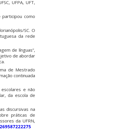
FSC, UFPA, UFT,
e participou como
orianópolis/SC. O
rtuguesa da rede
agem de línguas”,
bjetivo de abordar
ca.
rama de Mestrado
rmação continuada
s escolares e não
ar, da escola de
cas discursivas na
bre práticas de
fessores da UFRN,
9269587222275