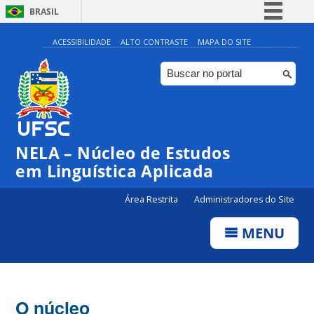
BRASIL
Simplifique!
ACESSIBILIDADE
ALTO CONTRASTE
MAPA DO SITE
Comunica BR
Participe
Acesso à informação
Legislação
NELA – Núcleo de Estudos
Canais
em Linguística Aplicada
Área Restrita
Administradores do Site
MENU
O núcleo