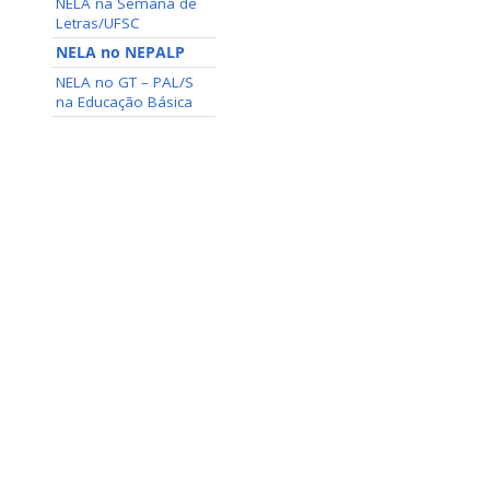
NELA na Semana de
Letras/UFSC
NELA no NEPALP
NELA no GT – PAL/S
na Educação Básica