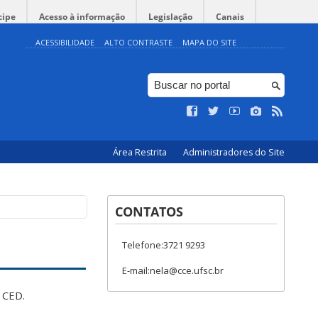
cipe
Acesso à informação
Legislação
Canais
ACESSIBILIDADE
ALTO CONTRASTE
MAPA DO SITE
Área Restrita
Administradores do Site
CONTATOS
Telefone:3721 9293
E-mail:nela@cce.ufsc.br
 CED.