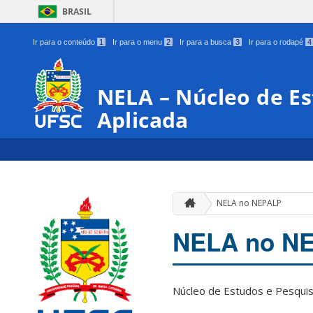
BRASIL
Ir para o conteúdo
1
Ir para o menu
2
Ir para a busca
3
Ir para o rodapé
4
NELA – Núcleo de Es
Aplicada
NELA no NEPALP
NELA no N
Núcleo de Estudos e Pesquis