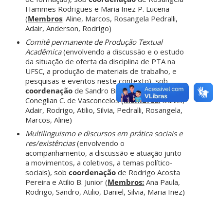
Hammes Rodrigues e Maria Inez P. Lucena
(
Membros
: Aline, Marcos, Rosangela Pedralli,
Adair, Anderson, Rodrigo)
Comitê permanente de Produção Textual
Acadêmica
(envolvendo a discussão e o estudo
da situação de oferta da disciplina de PTA na
UFSC, a produção de materiais de trabalho, e
pesquisas e eventos neste contexto), sob
coordenação
de Sandro Braga e Silvia
Coneglian C. de Vasconcelos (
Membros:
Daniel,
Adair, Rodrigo, Atilio, Silvia, Pedralli, Rosangela,
Marcos, Aline)
Multilinguismo e discursos em prática sociais e
res/existências
(envolvendo o
acompanhamento, a discussão e atuação junto
a movimentos, a coletivos, a temas político-
sociais), sob
coordenação
de Rodrigo Acosta
Pereira e Atilio B. Junior (
Membros:
Ana Paula,
Rodrigo, Sandro, Atilio, Daniel, Silvia, Maria Inez)