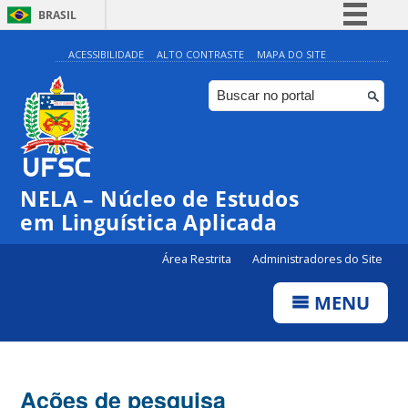
BRASIL
Simplifique!
ACESSIBILIDADE
ALTO CONTRASTE
MAPA DO SITE
Comunica BR
Participe
Acesso à informação
Legislação
NELA – Núcleo de Estudos
Canais
em Linguística Aplicada
Área Restrita
Administradores do Site
MENU
Ações de pesquisa