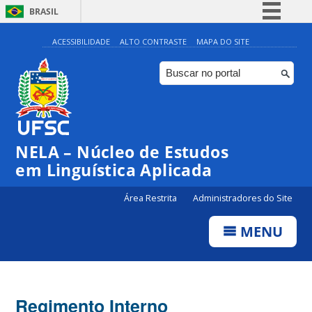
BRASIL
Simplifique!
ACESSIBILIDADE
ALTO CONTRASTE
MAPA DO SITE
Comunica BR
Participe
Acesso à informação
Legislação
NELA – Núcleo de Estudos
Canais
em Linguística Aplicada
Área Restrita
Administradores do Site
MENU
Regimento Interno