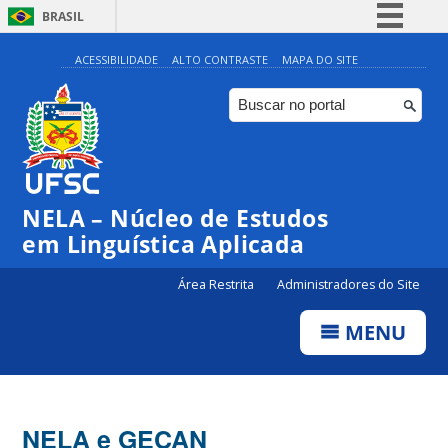
BRASIL
Simplifique!
ACESSIBILIDADE
ALTO CONTRASTE
MAPA DO SITE
Comunica BR
Participe
Acesso à informação
Legislação
NELA – Núcleo de Estudos
Canais
em Linguística Aplicada
Área Restrita
Administradores do Site
MENU
NELA e GECAN